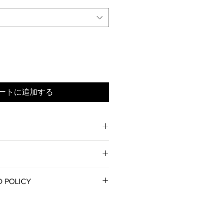
ートに追加する
町
多少異なる場合があります。予めご
D POLICY
る返品・交換はお受けしておりませ
く表記
がございます。