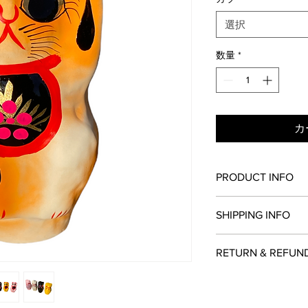
選択
数量
*
カ
PRODUCT INFO
サイズ：11㎝-6㎝
SHIPPING INFO
素材・成分：紙
原産国：高崎市豊岡
■色・柄・サイズが
RETURN & REFUN
了承ください。
お客様のご都合によ
特定商取引法に基づ
ん。
お支払い方法の記載