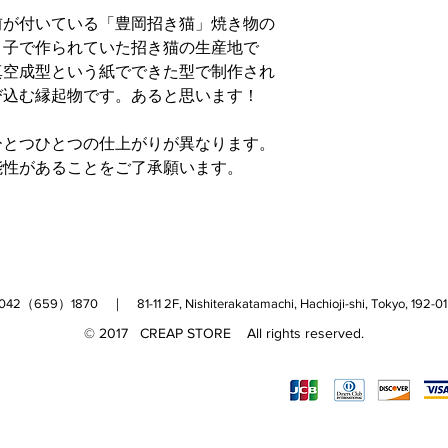
初期不良、商品違い
前が付いている「豊岡招き猫」焼き物の
必ずお読みください
い。
り子で作られていた招き猫の生産地で
※7日以内にご連絡
真空成型という紙でできた型で制作され
場合もございます。
び込む縁起物です。あると思います！
商品に破損・汚損が
ひとつひとつの仕上がりが異なります。
いたします。
能性があることをご了承願います。
※万一、代品がご用
させていただいてお
※新品の商品の場合
及び使用済み商品の
ただし初期不良の場
は返品、交換をお断
（659）1870 ｜ 81-11 2F, Nishiterakatamachi, Hachioji-shi, Tokyo, 
す。
© 2017 CREAP STORE All rights reserved.