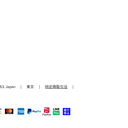
等の場合は一週間以内にご連絡下さ
。
いただけない場合は、対応できない
予めご了承くださいませ。
あった場合は速やかに代品をお送り
意できない場合は、ご返金にて対応
ります。
、初期不良の場合を除き、開封済み
返品、交換はお受けできません。
合でも商品パッケージがない場合に
りさせていただく可能性がございま
192-0153, Japan ｜ 東京 ｜
特定商取引法
｜