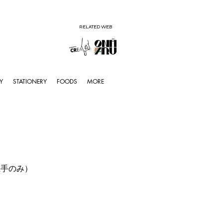
RELATED WEB
Y
STATIONERY
FOODS
MORE
左手のみ）