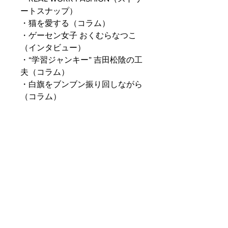
ートスナップ）
・猫を愛する（コラム）
・ゲーセン女子 おくむらなつこ
（インタビュー）
・“学習ジャンキー” 吉田松陰の工
夫（コラム）
・白旗をブンブン振り回しながら
（コラム）
・落語・講談の世界にあふれ
る“工夫” （コラム）
・工夫☆兄弟（漫画）
・センパイ同人誌の工夫（コラ
ム）
PRODUCT INFO
工夫01
SHIPPING INFO
発行：工夫舎