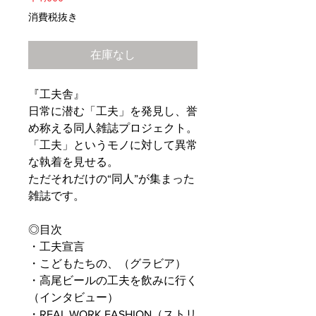
格
消費税抜き
在庫なし
『工夫舎』
日常に潜む「工夫」を発見し、誉
め称える同人雑誌プロジェクト。
「工夫」というモノに対して異常
な執着を見せる。
ただそれだけの“同人”が集まった
雑誌です。
◎目次
・工夫宣言
・こどもたちの、（グラビア）
・高尾ビールの工夫を飲みに行く
（インタビュー）
・REAL WORK FASHION（ストリ