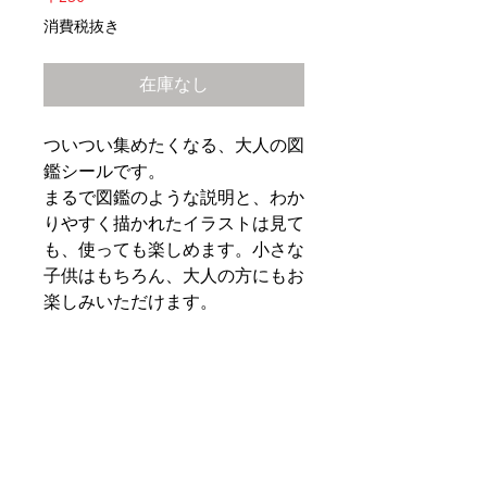
格
消費税抜き
在庫なし
ついつい集めたくなる、大人の図
鑑シールです。
まるで図鑑のような説明と、わか
りやすく描かれたイラストは見て
も、使っても楽しめます。小さな
子供はもちろん、大人の方にもお
楽しみいただけます。
PRODUCT INFO
サイズ：幅95×奥行1×高さ205mm
SHIPPING INFO
素材：特殊紙