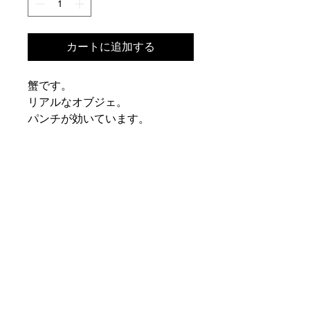
カートに追加する
蟹です。
リアルなオブジェ。
パンチが効いています。
PRODUCT INFO
■サイズ:46×28×H11.5
SHIPPING INFO
■原材料：メッキ加工を施した樹脂製
品
特定商取引法に基づく表記
RETURN & REFUND POLICY
お支払い方法の記載がございます。
お客様のご都合による返品・交換はお
必ずお読みください。